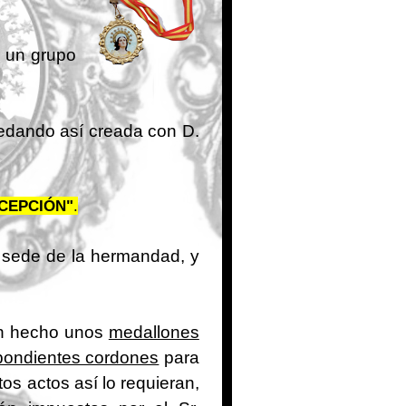
n un grupo
quedando así creada con D.
CEPCIÓN"
.
a sede de la hermandad, y
n hecho unos
medallones
pondientes cordones
para
os actos así lo requieran,