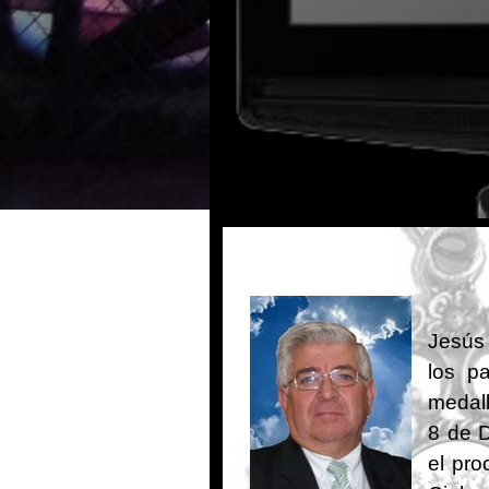
Jesús 
los p
medal
8 de D
el pro