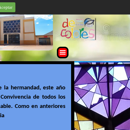
Aceptar
 la hermandad, este año
Convivencia de todos los
dable. Como en anteriores
ia