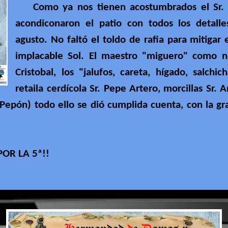
Como ya nos tienen acostumbrados el Sr. Pr
acondiconaron el patio con todos los detall
agusto. No faltó el toldo de rafia para mitigar 
implacable Sol. El maestro "miguero" como n
Cristobal, los "jalufos, careta, hígado, salchic
retaila cerdícola Sr. Pepe Artero, morcillas Sr. 
Pepón) todo ello se dió cumplida cuenta, con la g
POR LA 5ª!!