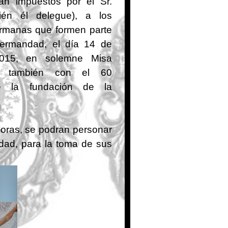
án impuestos por el Sr.
ién él delegue), a los
rmanas que formen parte
Hermandad, el día 14 de
015, en solemne Misa
o también con el 60
de la fundación de la
 horas, se podran personar
dad, para la toma de sus